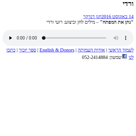
ורדי
14 באוגוסט 2016
חנן דנדקר
"נתן את המפתח"
– מילים לחן וביצוע: רועי ורדי
לעמוד הראשי
|
אודות העמותה
|
English & Donors
|
ספר יזכור
|
כתבו
לנו
שמעון: 052-2414884