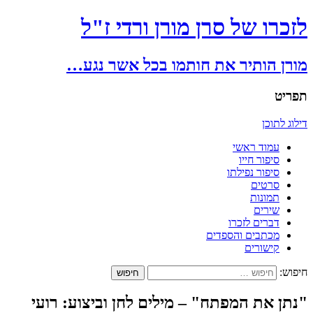
לזכרו של סרן מורן ורדי ז"ל
מורן הותיר את חותמו בכל אשר נגע…
תפריט
דילוג לתוכן
עמוד ראשי
סיפור חייו
סיפור נפילתו
סרטים
תמונות
שירים
דברים לזכרו
מכתבים והספדים
קישורים
חיפוש:
"נתן את המפתח" – מילים לחן וביצוע: רועי