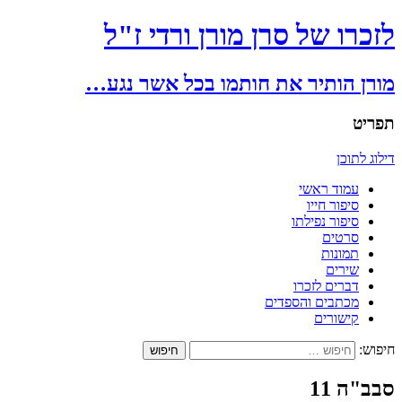
לזכרו של סרן מורן ורדי ז"ל
מורן הותיר את חותמו בכל אשר נגע…
תפריט
דילוג לתוכן
עמוד ראשי
סיפור חייו
סיפור נפילתו
סרטים
תמונות
שירים
דברים לזכרו
מכתבים והספדים
קישורים
חיפוש:
סבב"ה 11